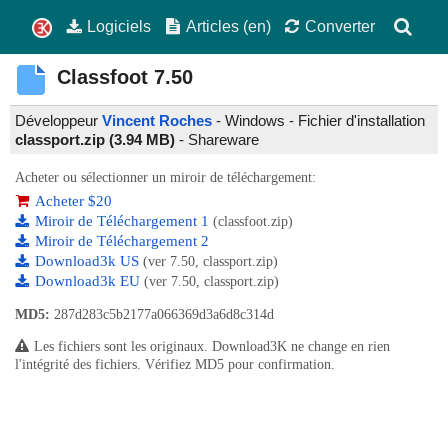
Logiciels
Articles (en)
Converter
Classfoot
7.50
Développeur
Vincent Roches
- Windows - Fichier d'installation
classport.zip (3.94 MB)
-
Shareware
Acheter ou sélectionner un miroir de téléchargement:
Acheter $20
Miroir de Téléchargement 1
(classfoot.zip)
Miroir de Téléchargement 2
Download3k US
(ver 7.50, classport.zip)
Download3k EU
(ver 7.50, classport.zip)
MD5:
287d283c5b2177a066369d3a6d8c314d
Les fichiers sont les originaux. Download3K ne change en rien
l'intégrité des fichiers. Vérifiez MD5 pour confirmation.