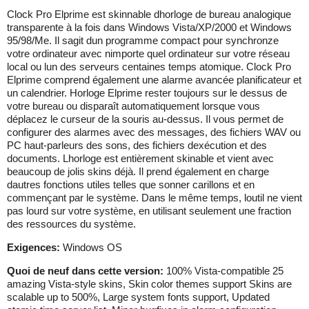
Clock Pro Elprime est skinnable dhorloge de bureau analogique
transparente à la fois dans Windows Vista/XP/2000 et Windows
95/98/Me. Il sagit dun programme compact pour synchronze
votre ordinateur avec nimporte quel ordinateur sur votre réseau
local ou lun des serveurs centaines temps atomique. Clock Pro
Elprime comprend également une alarme avancée planificateur et
un calendrier. Horloge Elprime rester toujours sur le dessus de
votre bureau ou disparaît automatiquement lorsque vous
déplacez le curseur de la souris au-dessus. Il vous permet de
configurer des alarmes avec des messages, des fichiers WAV ou
PC haut-parleurs des sons, des fichiers dexécution et des
documents. Lhorloge est entièrement skinable et vient avec
beaucoup de jolis skins déjà. Il prend également en charge
dautres fonctions utiles telles que sonner carillons et en
commençant par le système. Dans le même temps, loutil ne vient
pas lourd sur votre système, en utilisant seulement une fraction
des ressources du système.
Exigences:
Windows OS
Quoi de neuf dans cette version:
100% Vista-compatible 25
amazing Vista-style skins, Skin color themes support Skins are
scalable up to 500%, Large system fonts support, Updated