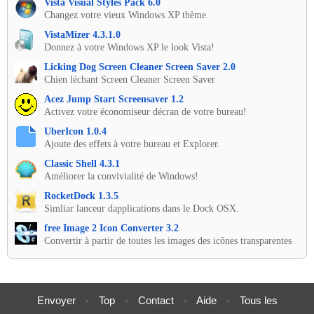
Vista Visual Styles Pack 6.0
Changez votre vieux Windows XP thème.
VistaMizer 4.3.1.0
Donnez à votre Windows XP le look Vista!
Licking Dog Screen Cleaner Screen Saver 2.0
Chien léchant Screen Cleaner Screen Saver
Acez Jump Start Screensaver 1.2
Activez votre économiseur décran de votre bureau!
UberIcon 1.0.4
Ajoute des effets à votre bureau et Explorer.
Classic Shell 4.3.1
Améliorer la convivialité de Windows!
RocketDock 1.3.5
Simliar lanceur dapplications dans le Dock OSX.
free Image 2 Icon Converter 3.2
Convertir à partir de toutes les images des icônes transparentes
Envoyer
-
Top
-
Contact
-
Aide
-
Tous les