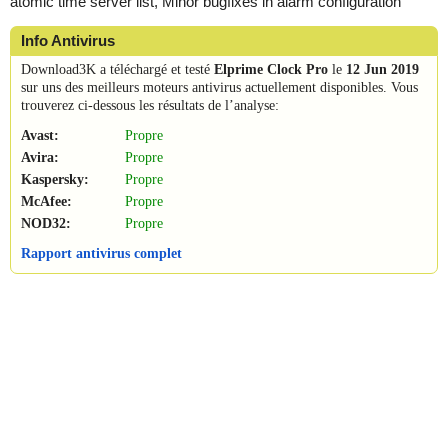
atomic time server list, Minor bugfixes in alarm configuration
Info Antivirus
Download3K a téléchargé et testé
Elprime Clock Pro
le
12 Jun 2019
sur uns des meilleurs moteurs antivirus actuellement disponibles. Vous
trouverez ci-dessous les résultats de l’analyse:
Avast:
Propre
Avira:
Propre
Kaspersky:
Propre
McAfee:
Propre
NOD32:
Propre
Rapport antivirus complet