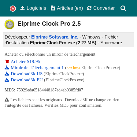
Logiciels
Articles (en)
Converter
Elprime Clock Pro
2.5
Développeur
Elprime Software, Inc.
- Windows - Fichier
d'installation
ElprimeClockPro.exe (2.27 MB)
-
Shareware
Acheter ou sélectionner un miroir de téléchargement:
Acheter $19.95
Miroir de Téléchargement 1
(
ElprimeClockPro.exe)
non https
Download3k US
(ElprimeClockPro.exe)
Download3k EU
(ElprimeClockPro.exe)
MD5:
75929eda65184448187ed4ab0385fd07
Les fichiers sont les originaux. Download3K ne change en rien
l'intégrité des fichiers. Vérifiez MD5 pour confirmation.