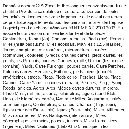
Données doctora?? S Zone de libre-longueur convertisseur dunité
et lutilité Prix de la calculatrice effectue la conversion de toutes
les unités de longueur de zone importante et le calcul des terres
de prix trace appartements pour les biens immobilier dentreprise.
Logiciel prend en charge Windows 98 NT ME XP 2000 2003. Elle
assure la conversion dun bien lié à lunité et de la place
Centimètres, Tatami (Jo), Cantons, romains, Pieds (pié), Roman
Miles (milia passuum), Miles écossais, Manilles ( 12,5 brasses),
Tsubo, compteurs, micromètres, micromètres, coudées
(commune), coudées (Grecs), chaînes carrés, pieds carrés, les
points, les Polonais, pouces, Cannes,), mille, Unciac (les pouces
romains), Yards, Carré Furlongs , pouces carrés, Carré Perches,
Polonais carrés, Hectares, Fathoms, pieds, pieds (enquête
américaine), stades, Picas, Pieds de roi, Perches, Liens, Place
Cannes, Carré Yards, coudées (romain), Perches, Ping , Pyong,
Roods, articles, Acres, Ares, Mètres carrés dunums, microns,
Place Miles, millimètre carré,, kilomètres, Ligues (Land États-
Unis), de kilomètres carrés, lAmirauté Miles, Angströms, unités
astronomiques, Centimètres, Chaînes, Chaînes ( Ingénieur),
ligues (mer des États-Unis), ligues (États-Unis), Miles, Millimeter,
Mils, nanomètres, Miles Nautiques (International) Miles
géographique, les mains, pouces, irlandais Miles Liens, Liens
(ingénieur), Miles Nautiques (États-Unis), nautique miles