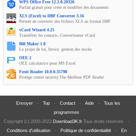
WPS Office Free 12.2.0.20326
Parfait gratuit pour créer et modifier des documents
XLS (Excel) to DBF Converter 3.16
Permet de convertir des fichiers XLS au format DBF
vCard Wizard 4.25
Transférer les contacts. Convertisseur vCard
Bill Maker 1.0
Le projet de loi, Invice, gestion des stocks
OEE 2
OEE calculatrice pour MS Excel
Foxit Reader 10.0.0.35798
Protège contre security.The Meilleur PDF Reader
Envoyer
-
Top
-
Contact
-
Aide
-
Tous les
programmes
Copyright (c) 2005-2023
Download3K.fr
Tous droits réservés
-
Conditions d'utilisation
-
Politique de confidentialité
-
En