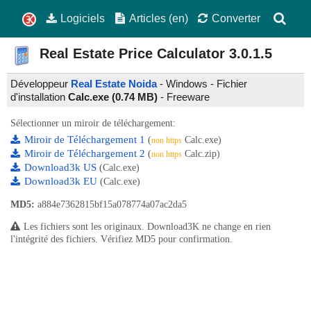
Logiciels
Articles (en)
Converter
Real Estate Price Calculator
3.0.1.5
Développeur
Real Estate Noida
- Windows - Fichier
d'installation
Calc.exe (0.74 MB)
-
Freeware
Sélectionner un miroir de téléchargement:
Miroir de Téléchargement 1
(
Calc.exe)
non https
Miroir de Téléchargement 2
(
Calc.zip)
non https
Download3k US
(Calc.exe)
Download3k EU
(Calc.exe)
MD5:
a884e7362815bf15a078774a07ac2da5
Les fichiers sont les originaux. Download3K ne change en rien
l'intégrité des fichiers. Vérifiez MD5 pour confirmation.