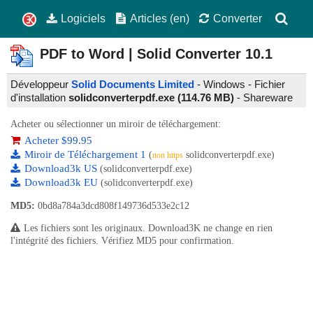
Logiciels
Articles (en)
Converter
PDF to Word | Solid Converter
10.1
Développeur
Solid Documents Limited
- Windows - Fichier
d'installation
solidconverterpdf.exe (114.76 MB)
-
Shareware
Acheter ou sélectionner un miroir de téléchargement:
Acheter $99.95
Miroir de Téléchargement 1
(
solidconverterpdf.exe)
non https
Download3k US
(solidconverterpdf.exe)
Download3k EU
(solidconverterpdf.exe)
MD5:
0bd8a784a3dcd808f149736d533e2c12
Les fichiers sont les originaux. Download3K ne change en rien
l'intégrité des fichiers. Vérifiez MD5 pour confirmation.