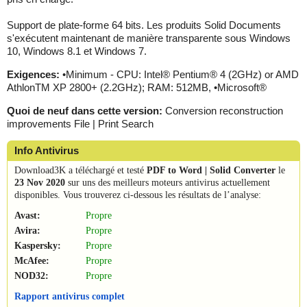
Support de plate-forme 64 bits. Les produits Solid Documents
s'exécutent maintenant de manière transparente sous Windows
10, Windows 8.1 et Windows 7.
Exigences:
•Minimum - CPU: Intel® Pentium® 4 (2GHz) or AMD
AthlonTM XP 2800+ (2.2GHz); RAM: 512MB, •Microsoft®
Quoi de neuf dans cette version:
Conversion reconstruction
improvements File | Print Search
Info Antivirus
Download3K a téléchargé et testé
PDF to Word | Solid Converter
le
23 Nov 2020
sur uns des meilleurs moteurs antivirus actuellement
disponibles. Vous trouverez ci-dessous les résultats de l’analyse:
Avast:
Propre
Avira:
Propre
Kaspersky:
Propre
McAfee:
Propre
NOD32:
Propre
Rapport antivirus complet