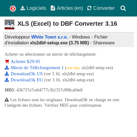
Logiciels
Articles (en)
Converter
XLS (Excel) to DBF Converter
3.16
Développeur
White Town s.r.o.
- Windows - Fichier
d'installation
xls2dbf-setup.exe (3.75 MB)
-
Shareware
Acheter ou sélectionner un miroir de téléchargement:
Acheter $29.95
Miroir de Téléchargement 1
(
xls2dbf-setup.exe)
non https
Download3k US
(ver 3.16, xls2dbf-setup.exe)
Download3k EU
(ver 3.16, xls2dbf-setup.exe)
MD5:
436737e7ce64777c3b1357c898ca04e8
Les fichiers sont les originaux. Download3K ne change en rien
l'intégrité des fichiers. Vérifiez MD5 pour confirmation.