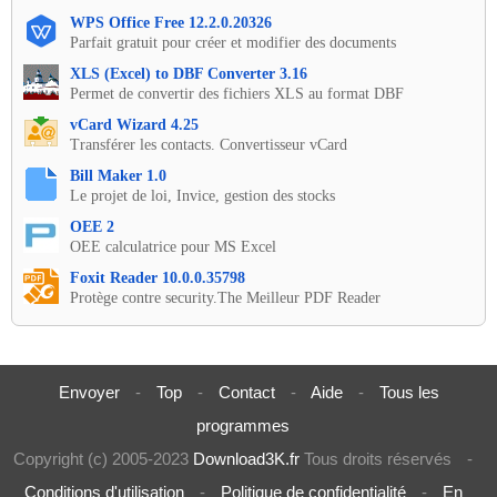
WPS Office Free 12.2.0.20326
Parfait gratuit pour créer et modifier des documents
XLS (Excel) to DBF Converter 3.16
Permet de convertir des fichiers XLS au format DBF
vCard Wizard 4.25
Transférer les contacts. Convertisseur vCard
Bill Maker 1.0
Le projet de loi, Invice, gestion des stocks
OEE 2
OEE calculatrice pour MS Excel
Foxit Reader 10.0.0.35798
Protège contre security.The Meilleur PDF Reader
Envoyer
-
Top
-
Contact
-
Aide
-
Tous les
programmes
Copyright (c) 2005-2023
Download3K.fr
Tous droits réservés
-
Conditions d'utilisation
-
Politique de confidentialité
-
En