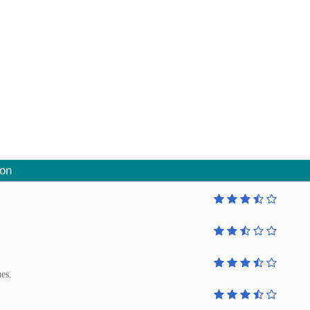
ion
ues.