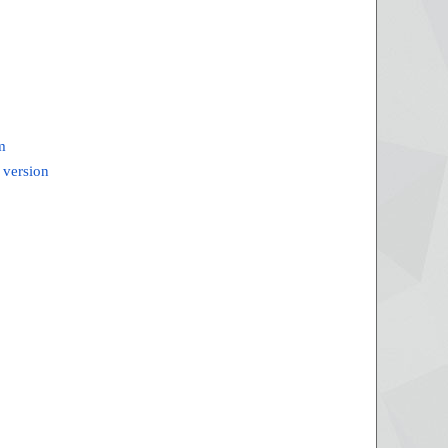
m
 version