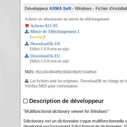
Développeur
AXMA Soft
- Windows - Fichier d'installa
Acheter ou sélectionner un miroir de téléchargement:
Acheter $11.95
Miroir de Téléchargement 1
(
)
non https
Download3k US
(Sdict-1.0.0-win-en.zip)
Download3k EU
(Sdict-1.0.0-win-en.zip)
MD5:
062cd4c48449bf384df36bfb510a80ab
Les fichiers sont les originaux. Download3K ne change en rien
Vérifiez MD5 pour confirmation.
Description de développeur
"
Multifunctional dictionary viewer for Windows
"
Sdictionary est un dictionnaire coque multifonctionnelle un
développé exclusivement Sdict format de dictionnaire. S