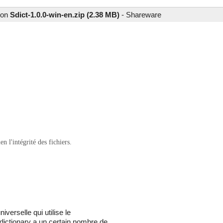
tion
Sdict-1.0.0-win-en.zip (2.38 MB)
-
Shareware
 l'intégrité des fichiers.
iverselle qui utilise le
dictionary a un certain nombre de