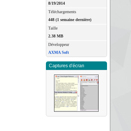
8/19/2014
Téléchargements
448 (1 semaine dernière)
Taille
2.38 MB
Développeur
AXMA Soft
Captures d'écran