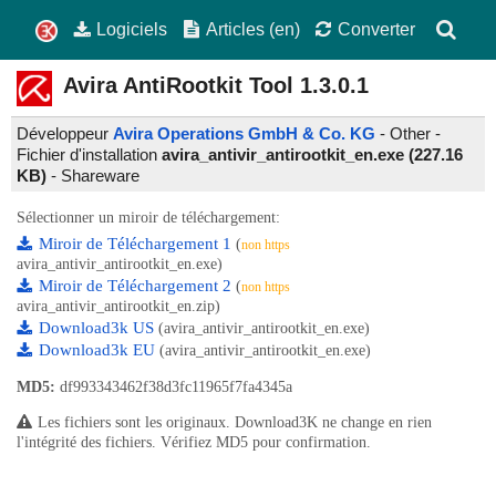
Logiciels
Articles (en)
Converter
Avira AntiRootkit Tool
1.3.0.1
Développeur
Avira Operations GmbH & Co. KG
- Other -
Fichier d'installation
avira_antivir_antirootkit_en.exe (227.16
KB)
-
Shareware
Sélectionner un miroir de téléchargement:
Miroir de Téléchargement 1
(
non https
avira_antivir_antirootkit_en.exe)
Miroir de Téléchargement 2
(
non https
avira_antivir_antirootkit_en.zip)
Download3k US
(avira_antivir_antirootkit_en.exe)
Download3k EU
(avira_antivir_antirootkit_en.exe)
MD5:
df993343462f38d3fc11965f7fa4345a
Les fichiers sont les originaux. Download3K ne change en rien
l'intégrité des fichiers. Vérifiez MD5 pour confirmation.