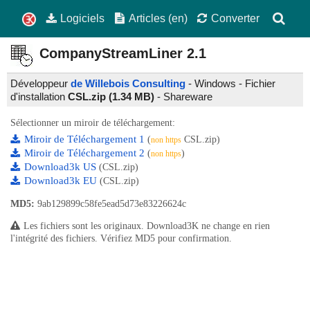
Logiciels
Articles (en)
Converter
CompanyStreamLiner
2.1
Développeur
de Willebois Consulting
- Windows - Fichier
d'installation
CSL.zip (1.34 MB)
-
Shareware
Sélectionner un miroir de téléchargement:
Miroir de Téléchargement 1
(
CSL.zip)
non https
Miroir de Téléchargement 2
(
)
non https
Download3k US
(CSL.zip)
Download3k EU
(CSL.zip)
MD5:
9ab129899c58fe5ead5d73e83226624c
Les fichiers sont les originaux. Download3K ne change en rien
l'intégrité des fichiers. Vérifiez MD5 pour confirmation.