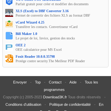
Parfait gratuit pour créer et modifier des documents
XLS (Excel) to DBF Converter 3.16
Permet de convertir des fichiers XLS au format DBF
vCard Wizard 4.25
Transférer les contacts. Convertisseur vCard
Bill Maker 1.0
Le projet de loi, Invice, gestion des stocks
OEE 2
OEE calculatrice pour MS Excel
Foxit Reader 10.0.0.35798
Protège contre security.The Meilleur PDF Reader
Envoyer
-
Top
-
Contact
-
Aide
-
Tous les
programmes
Copyright (c) 2005-2023
Download3K.fr
Tous droits réservés
-
Conditions d'utilisation
-
Politique de confidentialité
-
En