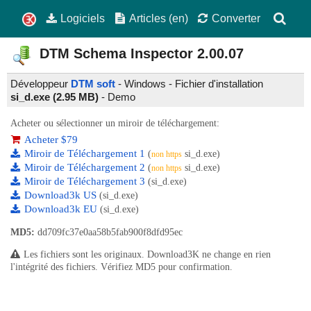
Logiciels
Articles (en)
Converter
DTM Schema Inspector
2.00.07
Développeur
DTM soft
- Windows - Fichier d'installation
si_d.exe (2.95 MB)
-
Demo
Acheter ou sélectionner un miroir de téléchargement:
Acheter $79
Miroir de Téléchargement 1
(
si_d.exe)
non https
Miroir de Téléchargement 2
(
si_d.exe)
non https
Miroir de Téléchargement 3
(si_d.exe)
Download3k US
(si_d.exe)
Download3k EU
(si_d.exe)
MD5:
dd709fc37e0aa58b5fab900f8dfd95ec
Les fichiers sont les originaux. Download3K ne change en rien
l'intégrité des fichiers. Vérifiez MD5 pour confirmation.