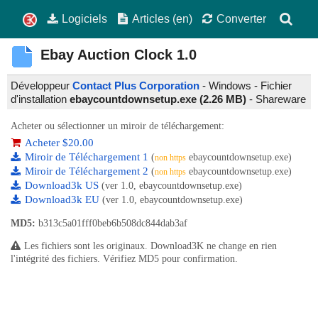
Logiciels
Articles (en)
Converter
Ebay Auction Clock
1.0
Développeur
Contact Plus Corporation
- Windows - Fichier
d'installation
ebaycountdownsetup.exe (2.26 MB)
-
Shareware
Acheter ou sélectionner un miroir de téléchargement:
Acheter $20.00
Miroir de Téléchargement 1
(
ebaycountdownsetup.exe)
non https
Miroir de Téléchargement 2
(
ebaycountdownsetup.exe)
non https
Download3k US
(ver 1.0, ebaycountdownsetup.exe)
Download3k EU
(ver 1.0, ebaycountdownsetup.exe)
MD5:
b313c5a01fff0beb6b508dc844dab3af
Les fichiers sont les originaux. Download3K ne change en rien
l'intégrité des fichiers. Vérifiez MD5 pour confirmation.