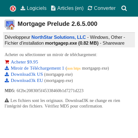
Logiciels
Articles (en)
Converter
Mortgage Prelude
2.6.5.000
Développeur
NorthStar Solutions, LLC
- Windows, Other -
Fichier d'installation
mortgagep.exe (0.82 MB)
-
Shareware
Acheter ou sélectionner un miroir de téléchargement:
Acheter $9.95
Miroir de Téléchargement 1
(
mortgagep.exe)
non https
Download3k US
(mortgagep.exe)
Download3k EU
(mortgagep.exe)
MD5:
6f2bc20830f5f45338460b1d7271d223
Les fichiers sont les originaux. Download3K ne change en rien
l'intégrité des fichiers. Vérifiez MD5 pour confirmation.