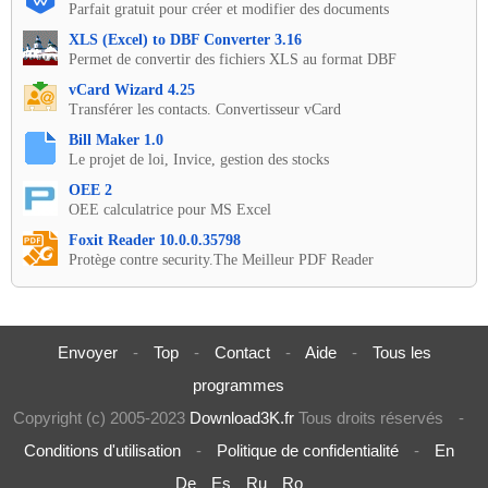
Parfait gratuit pour créer et modifier des documents
XLS (Excel) to DBF Converter 3.16
Permet de convertir des fichiers XLS au format DBF
vCard Wizard 4.25
Transférer les contacts. Convertisseur vCard
Bill Maker 1.0
Le projet de loi, Invice, gestion des stocks
OEE 2
OEE calculatrice pour MS Excel
Foxit Reader 10.0.0.35798
Protège contre security.The Meilleur PDF Reader
Envoyer
-
Top
-
Contact
-
Aide
-
Tous les
programmes
Copyright (c) 2005-2023
Download3K.fr
Tous droits réservés
-
Conditions d'utilisation
-
Politique de confidentialité
-
En
De
Es
Ru
Ro