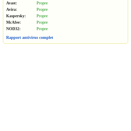
Avast:
Propre
Avira:
Propre
Kaspersky:
Propre
McAfee:
Propre
NOD32:
Propre
Rapport antivirus complet