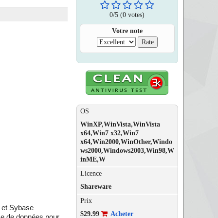
0
/
5
(0 votes)
Votre note
OS
WinXP,WinVista,WinVista
x64,Win7 x32,Win7
x64,Win2000,WinOther,Windo
ws2000,Windows2003,Win98,W
inME,W
Licence
Shareware
Prix
e et Sybase
$29.99
Acheter
rce de données pour