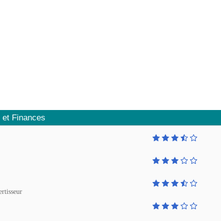
 et Finances
ertisseur