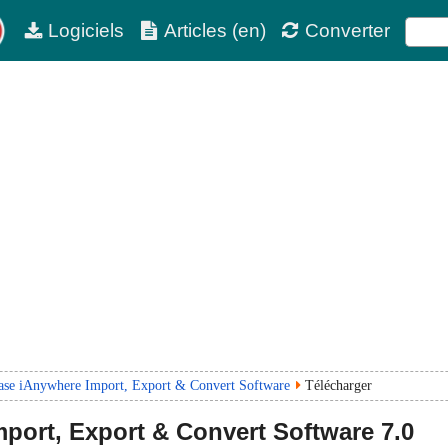
Logiciels
Articles (en)
Converter
ase iAnywhere Import, Export & Convert Software
Télécharger
port, Export & Convert Software
7.0