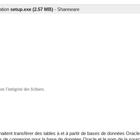
lation
setup.exe (2.57 MB)
-
Shareware
 l'intégrité des fichiers.
ouhaitent transférer des tables à et à partir de bases de données Oracl
ons de connexion pour la base de données Oracle et le nom de la sou