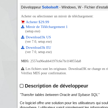
Développeur
Sobolsoft
- Windows, W - Fichier d'instal
Acheter ou sélectionner un miroir de téléchargement:
Acheter $29.99
Miroir de Téléchargement 1
(setup.exe)
Download3k US
(ver 7.0, setup.exe)
Download3k EU
(ver 7.0, setup.exe)
MD5:
2557ea96eabb4197fc6e7fe1f4855da8
Les fichiers sont les originaux. Download3K ne change en rien
Vérifiez MD5 pour confirmation.
Description de développeur
"
Transfer tables between Oracle and Sybase SQL
"
Ce logiciel offre une solution pour les utilisateurs qui s
iAnywhere. Lutilisateur saisit simplement les informati