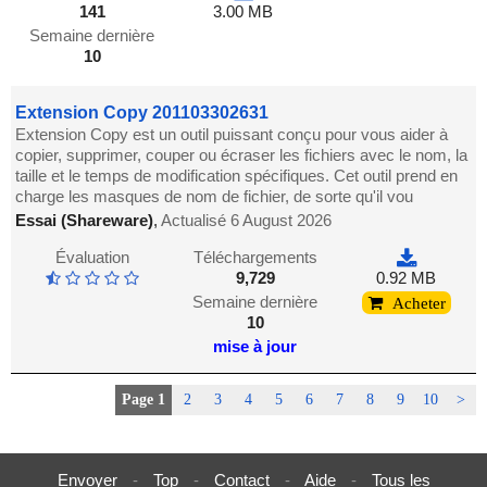
141
3.00 MB
Semaine dernière
10
Extension Copy 201103302631
Extension Copy est un outil puissant conçu pour vous aider à
copier, supprimer, couper ou écraser les fichiers avec le nom, la
taille et le temps de modification spécifiques. Cet outil prend en
charge les masques de nom de fichier, de sorte qu'il vou
Essai (Shareware)
,
Actualisé 6 August 2026
Évaluation
Téléchargements
9,729
0.92 MB
Semaine dernière
Acheter
10
mise à jour
Page 1
2
3
4
5
6
7
8
9
10
>
Envoyer
-
Top
-
Contact
-
Aide
-
Tous les