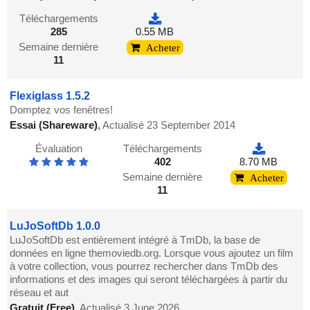
Téléchargements
285
0.55 MB
Semaine dernière
Acheter
11
Flexiglass 1.5.2
Domptez vos fenêtres!
Essai (Shareware)
,
Actualisé 23 September 2014
Évaluation
Téléchargements
402
8.70 MB
Semaine dernière
Acheter
11
LuJoSoftDb 1.0.0
LuJoSoftDb est entièrement intégré à TmDb, la base de
données en ligne themoviedb.org. Lorsque vous ajoutez un film
à votre collection, vous pourrez rechercher dans TmDb des
informations et des images qui seront téléchargées à partir du
réseau et aut
Gratuit (Free)
,
Actualisé 3 June 2026