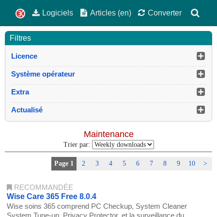
Logiciels
Articles (en)
Converter
Filtres
Licence
Système opérateur
Extra
Actualisé
Maintenance
Trier par:
Page 1
2
3
4
5
6
7
8
9
10
>
RECOMMANDÉE
Wise Care 365 Free 8.0.4
Wise soins 365 comprend PC Checkup, System Cleaner
System Tune-up, Privacy Protector, et la surveillance du