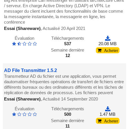
Big Ant entreprise Lan Messenger en utilisant larchitecture client
/ serveur. En charge Active Directory (LDAP) et VPN. Le
messager du client incluent des fonctionnalités de base comme
la messagerie instantanée, la messagerie en ligne, les
conférence
Essai (Shareware)
,
Actualisé 20 April 2021
Évaluation
Téléchargements
537
20.08 MB
Semaine dernière
Acheter
12
AD File Transmitter 1.5.2
Transmetteur AD du fichier est une application, vous permet
dautomatiser fréquentes opérations de transfert de fichiers entre
différents bureaux ou des ordinateurs différents et les tâches de
réplication de données de processus. Les fichiers peuvent
Essai (Shareware)
,
Actualisé 14 September 2020
Évaluation
Téléchargements
500
1.47 MB
Semaine dernière
Acheter
11