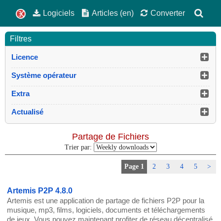
Logiciels
Articles (en)
Converter
Filtres
Licence
Système opérateur
Extra
Actualisé
Partage de Fichiers
Trier par:
Page 1
2
3
4
5
>
Artemis P2P 4.8.0
Artemis est une application de partage de fichiers P2P pour la
musique, mp3, films, logiciels, documents et téléchargements
de jeux. Vous pouvez maintenant profiter de réseau décentralisé