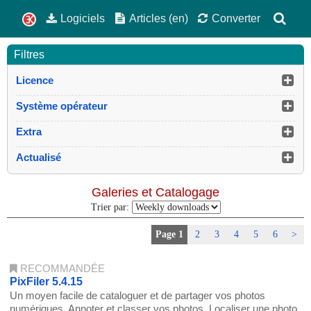
Logiciels
Articles (en)
Converter
Filtres
Licence
Système opérateur
Extra
Actualisé
Galeries et Catalogage
Trier par:
Page 1
2
3
4
5
6
>
RECOMMANDÉE
PixFiler 5.4.15
Un moyen facile de cataloguer et de partager vos photos
numériques. Annoter et classer vos photos. Localiser une photo