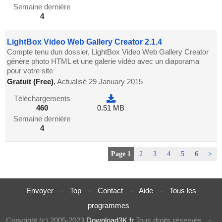
Semaine dernière
4
LightBox Video Web Gallery Creator 2.1.4
Compte tenu dun dossier, LightBox Video Web Gallery Creator
génère photo HTML et une galerie vidéo avec un diaporama
pour votre site
Gratuit (Free)
,
Actualisé 29 January 2015
Téléchargements
460
0.51 MB
Semaine dernière
4
Page 1
2
3
4
5
6
>
Envoyer
-
Top
-
Contact
-
Aide
-
Tous les
programmes
Copyright (c) 2005-2023
Download3K.fr
Tous droits réservés
-