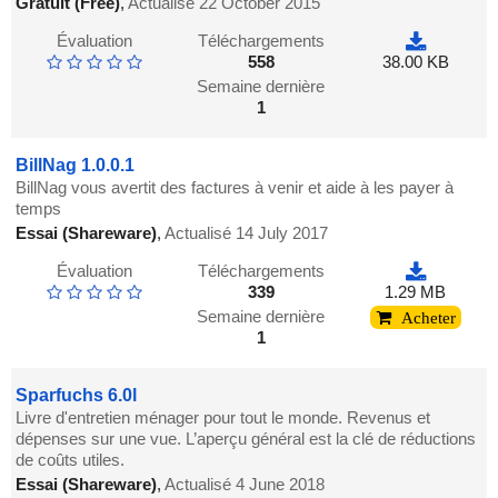
Gratuit (Free)
,
Actualisé 22 October 2015
Évaluation
Téléchargements
558
38.00 KB
Semaine dernière
1
BillNag 1.0.0.1
BillNag vous avertit des factures à venir et aide à les payer à
temps
Essai (Shareware)
,
Actualisé 14 July 2017
Évaluation
Téléchargements
339
1.29 MB
Semaine dernière
Acheter
1
Sparfuchs 6.0l
Livre d'entretien ménager pour tout le monde. Revenus et
dépenses sur une vue. L’aperçu général est la clé de réductions
de coûts utiles.
Essai (Shareware)
,
Actualisé 4 June 2018