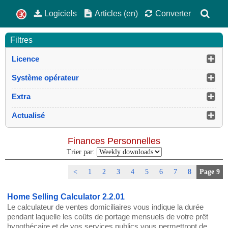
Logiciels
Articles (en)
Converter
Filtres
Licence
Système opérateur
Extra
Actualisé
Finances Personnelles
Trier par:
<
1
2
3
4
5
6
7
8
Page 9
Home Selling Calculator 2.2.01
Le calculateur de ventes domiciliaires vous indique la durée
pendant laquelle les coûts de portage mensuels de votre prêt
hypothécaire et de vos services publics vous permettront de