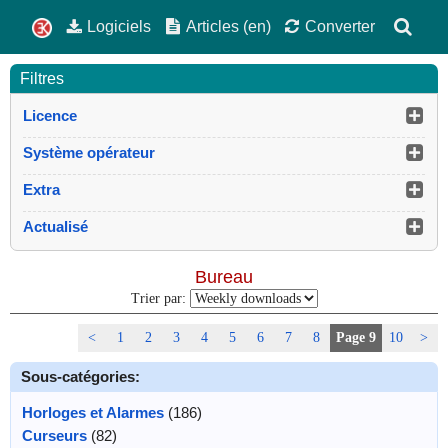
Logiciels
Articles (en)
Converter
Filtres
Licence
Système opérateur
Extra
Actualisé
Bureau
Trier par:
<
1
2
3
4
5
6
7
8
Page 9
10
>
Sous-catégories:
Horloges et Alarmes
(186)
Curseurs
(82)