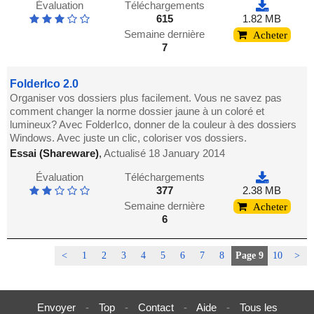
Évaluation
Téléchargements
615
1.82 MB
Semaine dernière
Acheter
7
FolderIco 2.0
Organiser vos dossiers plus facilement. Vous ne savez pas
comment changer la norme dossier jaune à un coloré et
lumineux? Avec FolderIco, donner de la couleur à des dossiers
Windows. Avec juste un clic, coloriser vos dossiers.
Essai (Shareware)
,
Actualisé 18 January 2014
Évaluation
Téléchargements
377
2.38 MB
Semaine dernière
Acheter
6
<
1
2
3
4
5
6
7
8
Page 9
10
>
Envoyer
-
Top
-
Contact
-
Aide
-
Tous les