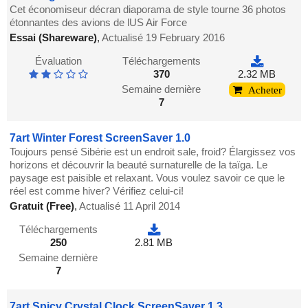
Cet économiseur décran diaporama de style tourne 36 photos
étonnantes des avions de lUS Air Force
Essai (Shareware)
,
Actualisé 19 February 2016
Évaluation
Téléchargements
370
2.32 MB
Semaine dernière
Acheter
7
7art Winter Forest ScreenSaver 1.0
Toujours pensé Sibérie est un endroit sale, froid? Élargissez vos
horizons et découvrir la beauté surnaturelle de la taïga. Le
paysage est paisible et relaxant. Vous voulez savoir ce que le
réel est comme hiver? Vérifiez celui-ci!
Gratuit (Free)
,
Actualisé 11 April 2014
Téléchargements
250
2.81 MB
Semaine dernière
7
7art Spicy Crystal Clock ScreenSaver 1.3