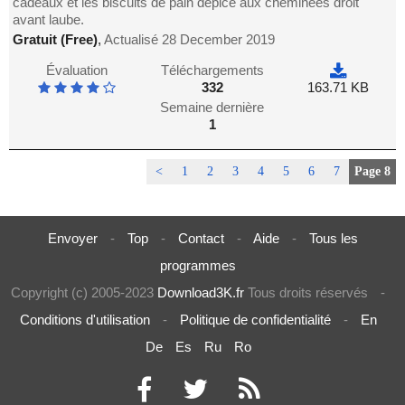
cadeaux et les biscuits de pain dépice aux cheminées droit
avant laube.
Gratuit (Free)
,
Actualisé 28 December 2019
Évaluation
Téléchargements
332
163.71 KB
Semaine dernière
1
<
1
2
3
4
5
6
7
Page 8
Envoyer
-
Top
-
Contact
-
Aide
-
Tous les
programmes
Copyright (c) 2005-2023
Download3K.fr
Tous droits réservés
-
Conditions d'utilisation
-
Politique de confidentialité
-
En
De
Es
Ru
Ro