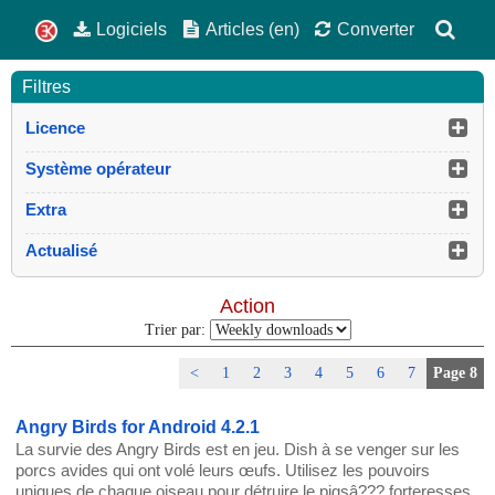
Logiciels
Articles (en)
Converter
Filtres
Licence
Système opérateur
Extra
Actualisé
Action
Trier par:
<
1
2
3
4
5
6
7
Page 8
Angry Birds for Android 4.2.1
La survie des Angry Birds est en jeu. Dish à se venger sur les
porcs avides qui ont volé leurs œufs. Utilisez les pouvoirs
uniques de chaque oiseau pour détruire le pigsâ??? forteresses.