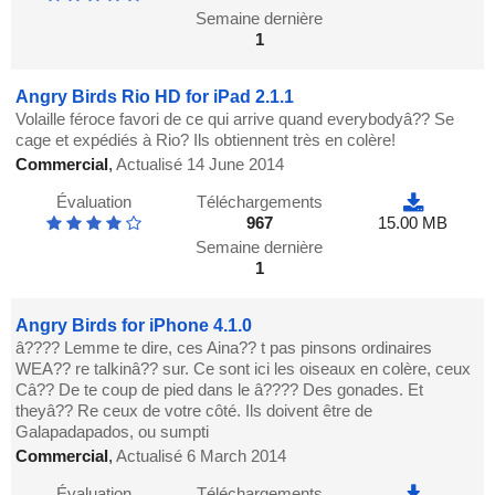
Semaine dernière
1
Angry Birds Rio HD for iPad 2.1.1
Volaille féroce favori de ce qui arrive quand everybodyâ?? Se
cage et expédiés à Rio? Ils obtiennent très en colère!
Commercial
,
Actualisé 14 June 2014
Évaluation
Téléchargements
967
15.00 MB
Semaine dernière
1
Angry Birds for iPhone 4.1.0
â???? Lemme te dire, ces Aina?? t pas pinsons ordinaires
WEA?? re talkinâ?? sur. Ce sont ici les oiseaux en colère, ceux
Câ?? De te coup de pied dans le â???? Des gonades. Et
theyâ?? Re ceux de votre côté. Ils doivent être de
Galapadapados, ou sumpti
Commercial
,
Actualisé 6 March 2014
Évaluation
Téléchargements