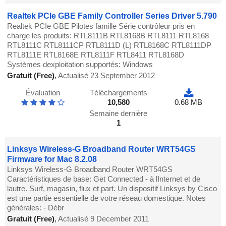
Realtek PCIe GBE Family Controller Series Driver 5.790
Realtek PCIe GBE Pilotes famille Série contrôleur pris en
charge les produits: RTL8111B RTL8168B RTL8111 RTL8168
RTL8111C RTL8111CP RTL8111D (L) RTL8168C RTL8111DP
RTL8111E RTL8168E RTL8111F RTL8411 RTL8168D
Systèmes dexploitation supportés: Windows
Gratuit (Free)
,
Actualisé 23 September 2012
Évaluation
Téléchargements
10,580
0.68 MB
Semaine dernière
1
Linksys Wireless-G Broadband Router WRT54GS
Firmware for Mac 8.2.08
Linksys Wireless-G Broadband Router WRT54GS
Caractéristiques de base: Get Connected - à lInternet et de
lautre. Surf, magasin, flux et part. Un dispositif Linksys by Cisco
est une partie essentielle de votre réseau domestique. Notes
générales: - Débr
Gratuit (Free)
,
Actualisé 9 December 2011