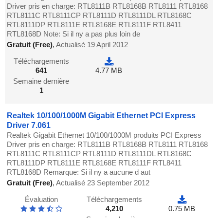
Driver pris en charge: RTL8111B RTL8168B RTL8111 RTL8168
RTL8111C RTL8111CP RTL8111D RTL8111DL RTL8168C
RTL8111DP RTL8111E RTL8168E RTL8111F RTL8411
RTL8168D Note: Si il ny a pas plus loin de
Gratuit (Free)
,
Actualisé 19 April 2012
Téléchargements
641
4.77 MB
Semaine dernière
1
Realtek 10/100/1000M Gigabit Ethernet PCI Express
Driver 7.061
Realtek Gigabit Ethernet 10/100/1000M produits PCI Express
Driver pris en charge: RTL8111B RTL8168B RTL8111 RTL8168
RTL8111C RTL8111CP RTL8111D RTL8111DL RTL8168C
RTL8111DP RTL8111E RTL8168E RTL8111F RTL8411
RTL8168D Remarque: Si il ny a aucune d aut
Gratuit (Free)
,
Actualisé 23 September 2012
Évaluation
Téléchargements
4,210
0.75 MB