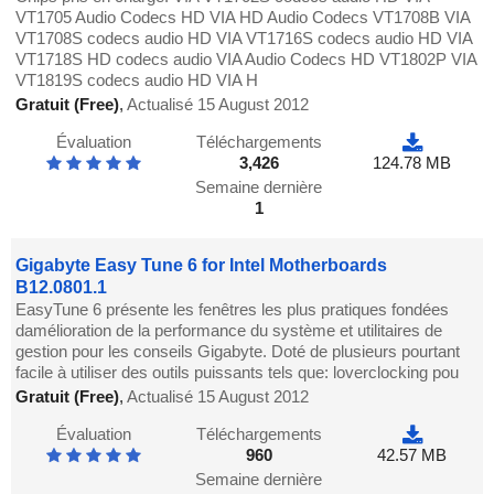
VT1705 Audio Codecs HD VIA HD Audio Codecs VT1708B VIA
VT1708S codecs audio HD VIA VT1716S codecs audio HD VIA
VT1718S HD codecs audio VIA Audio Codecs HD VT1802P VIA
VT1819S codecs audio HD VIA H
Gratuit (Free)
,
Actualisé 15 August 2012
Évaluation
Téléchargements
3,426
124.78 MB
Semaine dernière
1
Gigabyte Easy Tune 6 for Intel Motherboards
B12.0801.1
EasyTune 6 présente les fenêtres les plus pratiques fondées
damélioration de la performance du système et utilitaires de
gestion pour les conseils Gigabyte. Doté de plusieurs pourtant
facile à utiliser des outils puissants tels que: loverclocking pou
Gratuit (Free)
,
Actualisé 15 August 2012
Évaluation
Téléchargements
960
42.57 MB
Semaine dernière