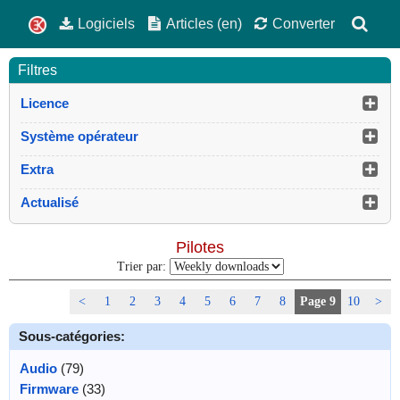
Logiciels
Articles (en)
Converter
Filtres
Licence
Système opérateur
Extra
Actualisé
Pilotes
Trier par:
<
1
2
3
4
5
6
7
8
Page 9
10
>
Sous-catégories:
Audio
(79)
Firmware
(33)