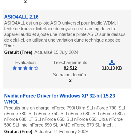
2
ASIO4ALL 2.16
ASIO4ALL est un pilote ASIO universel pour laudio WDM. Il
tente de trouver linterface du noyau en streaming de votre
appareil audio et ajoute une interface pilote ASIO sur le dessus
de celui-ci, en utilisant une variation dune technique appelée
"Dire
Gratuit (Free)
,
Actualisé 19 July 2024
Évaluation
Téléchargements
82,512
310.13 KB
Semaine dernière
2
Nvidia nForce Driver for Windows XP 32-bit 15.23
WHQL
Produits pris en charge: nForce 790i Ultra SLI nForce 790i SLI
nForce 780i SLI nForce 750i SLI nForce 680i SLI nForce 680a
nForce 680i LT SLI nForce 650i SLI nForce 650i Ultra nForce
590 SLI Intel nForce 590 SLI AMD nForce 570 SLI Intel ...
Gratuit (Free)
,
Actualisé 11 February 2009