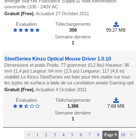
lénergie StarYes Puissance Supply32 Watt Alimentation
universelle (100 - 240V AC
Gratuit (Free)
,
Actualisé 27 October 2011
Évaluation
Téléchargements
358
99.27 MB
Semaine dernière
1
SteelSeries Kinzu Optical Mouse Driver 1.0.10
Dimensions et poids Poids: 77 grammes (0,2 lbs) Hauteur: 36
mm (1,4 po) Largeur: 64 mm (2,5 po) Longueur: 117 (4,6 in)
stabilité Le Kinzu SteelSeries est faite pour être stable sur tous
les types de surface à laide de sa corrélation année Gaming opti
Gratuit (Free)
,
Actualisé 4 October 2011
Évaluation
Téléchargements
1,366
7.68 MB
Semaine dernière
1
<
1
2
3
4
5
6
7
8
Page 9
10
>