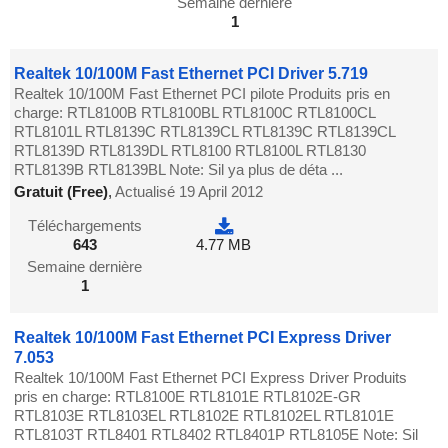
Semaine dernière
1
Realtek 10/100M Fast Ethernet PCI Driver 5.719
Realtek 10/100M Fast Ethernet PCI pilote Produits pris en
charge: RTL8100B RTL8100BL RTL8100C RTL8100CL
RTL8101L RTL8139C RTL8139CL RTL8139C RTL8139CL
RTL8139D RTL8139DL RTL8100 RTL8100L RTL8130
RTL8139B RTL8139BL Note: Sil ya plus de déta ...
Gratuit (Free)
,
Actualisé 19 April 2012
Téléchargements
643
4.77 MB
Semaine dernière
1
Realtek 10/100M Fast Ethernet PCI Express Driver
7.053
Realtek 10/100M Fast Ethernet PCI Express Driver Produits
pris en charge: RTL8100E RTL8101E RTL8102E-GR
RTL8103E RTL8103EL RTL8102E RTL8102EL RTL8101E
RTL8103T RTL8401 RTL8402 RTL8401P RTL8105E Note: Sil