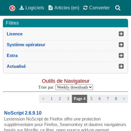
Logiciels
Articles (en)
Converter
Filtres
Licence
Système opérateur
Extra
Actualisé
Outils de Navigateur
Trier par:
<
1
2
3
Page 4
5
6
7
8
>
NoScript 2.6.9.10
Lextension NoScript de Firefox offre une protection
supplémentaire pour Firefox, Seamonkey et dautres navigateurs
basés sur Mozilla: ce libre, open source add-on permet