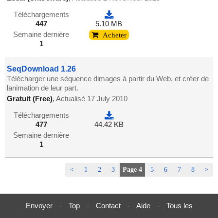
Téléchargements
447
5.10 MB
Semaine dernière
Acheter
1
SeqDownload 1.26
Télécharger une séquence dimages à partir du Web, et créer de
lanimation de leur part.
Gratuit (Free)
,
Actualisé 17 July 2010
Téléchargements
477
44.42 KB
Semaine dernière
1
<
1
2
3
Page 4
5
6
7
8
>
Envoyer
-
Top
-
Contact
-
Aide
-
Tous les