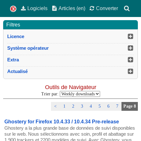
Logiciels
Articles (en)
Converter
Filtres
Licence
Système opérateur
Extra
Actualisé
Outils de Navigateur
Trier par:
<
1
2
3
4
5
6
7
Page 8
Ghostery for Firefox 10.4.33 / 10.4.34 Pre-release
Ghostery a la plus grande base de données de suivi disponibles
sur le web. Nous sélectionnons avec soin, profil et abattage sur
1.900 trackers et 2200 modèles de suivi. Avec Ghostery, vous