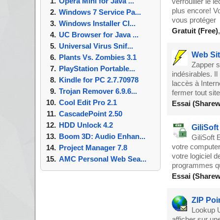
Opera Mini for Java ...
verrouiller le 
plus encore! V
Windows 7 Service Pa...
vous protéger
Windows Installer Cl...
Gratuit (Free)
UC Browser for Java ...
Universal Virus Snif...
Web Sit
Plants Vs. Zombies 3.1
Zapper s
PlayStation Portable...
indésirables. Il
Kindle for PC 2.7.70978
laccès à Interne
Trojan Remover 6.9.6...
fermer tout site
Cool Edit Pro 2.1
Essai (Sharew
CascadePoint 2.50
HDD Unlock 4.2
GiliSof
Boom 3D: Audio Enhan...
GiliSoft
votre computer.
Project Manager 7.8
votre logiciel 
AMC Personal Web Sea...
programmes qu
Essai (Sharew
ZIP Poi
Lookup U
afficher sur un