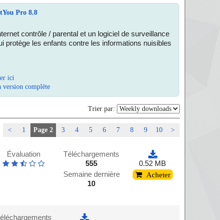
ctYou Pro 8.8
Internet contrôle / parental et un logiciel de surveillance
i protège les enfants contre les informations nuisibles
er ici
a version complète
Trier par:
<
1
Page 2
3
4
5
6
7
8
9
10
>
Évaluation
Téléchargements
555
0.52 MB
Semaine dernière
Acheter
10
éléchargements