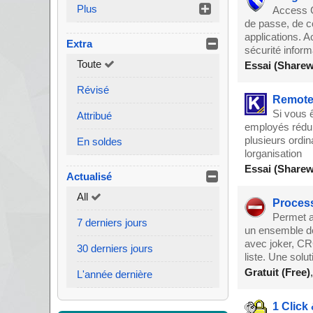
Plus
Access C
de passe, de c
applications. 
Extra
sécurité inform
Toute
Essai (Sharew
Révisé
Remote 
Si vous 
Attribué
employés réduit
plusieurs ordi
En soldes
lorganisation
Essai (Sharew
Actualisé
All
Process
Permet a
7 derniers jours
un ensemble den
avec joker, CRC
30 derniers jours
liste. Une solut
Gratuit (Free)
L'année dernière
1 Click