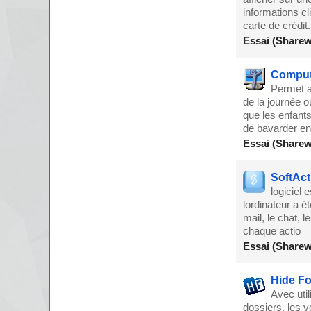
informations cl
carte de crédit.
Essai (Sharew
Comput
Permet au
de la journée o
que les enfant
de bavarder en
Essai (Sharew
SoftAct
logiciel 
lordinateur a é
mail, le chat, 
chaque actio
Essai (Sharew
Hide Fo
Avec uti
dossiers, les v