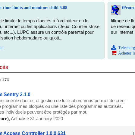
 time limits and monitors child 5.08
iProte
 limiter le temps d'accès à l'ordinateur ou le
filtrage de l
 internet ou les applications (Jeux, Counter strike,
de réseau qu
t, etc...). LUPC assure un contrôle parental pour
sur Internet
tilisation hebdomadaire ou quoti...
ici
Télécharg
Acheter l
ccès
ur
274
 Sentry 2.1.0
n contrôle daccès et gestion de lutilisation. Vous permet de créer
 de programmes bloqués ou une liste des programmes autorisés.
 individuels peuvent être protégés par mot.
are)
,
Actualisé 31 January 2020
 Access Controller 1.0.0.631
T