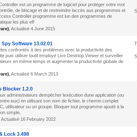
ontroller est un programme de logiciel pour protéger votre mot
ontrôle, de blocage et de restreindre laccès aux programmes et
S
Access Controller programme est lun des programmes de
atique les plus eff
are)
,
Actualisé 4 June 2015
Spy Software 13.02.01
T
êtes confrontés à des problèmes avec la productivité des
e puis utiliser loutil employé Live Desktop Viewer et surveiller
S
nateurs en même temps et augmenter la productivité globale de
are)
,
Actualisé 6 March 2013
 Blocker 1.2.0
ux administrateurs dempêcher lexécution dune application (ou
tre eux) en utilisant son nom de fichier, le chemin complet
, utilisateur ou un groupe. Bloquer tout programme ajouté à la
ion simple,
,
Actualisé 16 February 2022
 & Lock 3.498