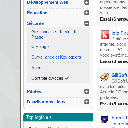
agencements de
Développement Web
dossiers et les 
Éducation
veille...
Essai (Sharew
Sécurité
Gestionnaires de Mot de
iolo Fir
Passe
Protégez
Internet. blocs
Cryptage
de votre PC, c
votre système.
Surveillance et Keyloggers
Essai (Sharew
Autres
GiliSof
Contrôle d'Accès
GiliSoft 
évite les fuite
Pilotes
Android / iPhon
portables.
Distributions Linux
Essai (Sharew
Top logiciels
Free C
Ferme la 