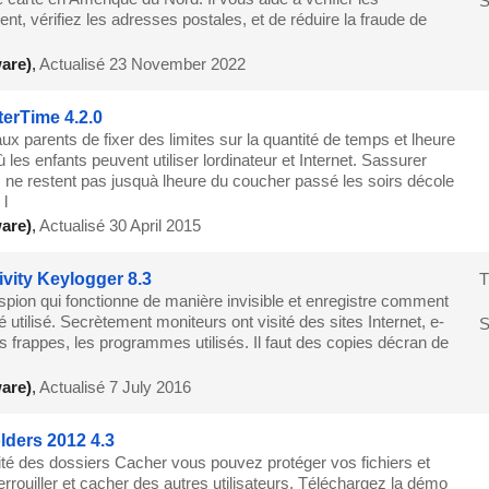
S
ient, vérifiez les adresses postales, et de réduire la fraude de
are)
,
Actualisé 23 November 2022
erTime 4.2.0
x parents de fixer des limites sur la quantité de temps et lheure
ù les enfants peuvent utiliser lordinateur et Internet. Sassurer
s ne restent pas jusquà lheure du coucher passé les soirs décole
 l
are)
,
Actualisé 30 April 2015
ivity Keylogger 8.3
T
espion qui fonctionne de manière invisible et enregistre comment
té utilisé. Secrètement moniteurs ont visité des sites Internet, e-
S
les frappes, les programmes utilisés. Il faut des copies décran de
are)
,
Actualisé 7 July 2016
lders 2012 4.3
lité des dossiers Cacher vous pouvez protéger vos fichiers et
errouiller et cacher des autres utilisateurs. Téléchargez la démo