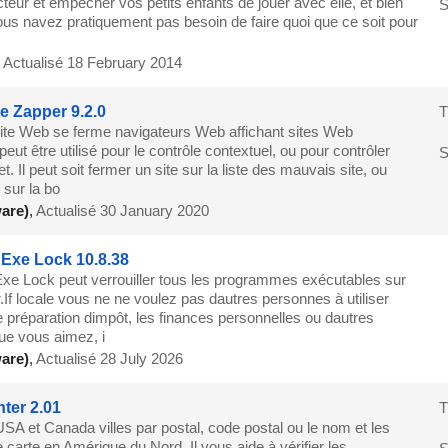
lecteur et empêcher vos petits enfants de jouer avec elle, et bien
S
ous navez pratiquement pas besoin de faire quoi que ce soit pour
,
Actualisé 18 February 2014
e Zapper 9.2.0
T
ite Web se ferme navigateurs Web affichant sites Web
 peut être utilisé pour le contrôle contextuel, ou pour contrôler
S
t. Il peut soit fermer un site sur la liste des mauvais site, ou
 sur la bo
are)
,
Actualisé 30 January 2020
t Exe Lock 10.8.38
 Exe Lock peut verrouiller tous les programmes exécutables sur
If locale vous ne ne voulez pas dautres personnes à utiliser
de préparation dimpôt, les finances personnelles ou dautres
e vous aimez, i
are)
,
Actualisé 28 July 2026
nter 2.01
T
SA et Canada villes par postal, code postal ou le nom et les
e carte en Amérique du Nord. Il vous aide à vérifier les