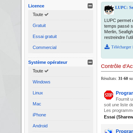
Licence
LUPC: Set
Toute
LUPC permet de
Gratuit
temps passé sur
Merlin, Seafigh
Essai gratuit
restreindre l'u
Commercial
Télécharger 
Système opérateur
Contrôle d'A
Toute
Résultats:
31
-
60
s
Windows
Linux
Program
Fournit u
Mac
soit une liste
Les programmes
iPhone
Essai (Sharew
Android
Program