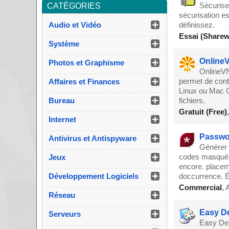
Sécurise
CATÉGORIES
sécurisation es
Audio et Vidéo
définissez.
Essai (Sharew
Système
OnlineV
Photos et Graphisme
OnlineVN
permet de cont
Affaires et Finances
Linux ou Mac O
Bureau
fichiers.
Gratuit (Free)
Internet
Passwor
Antivirus et Antispyware
Générer d
codes masqués,
Jeux
encore. placem
Développement Logiciels
doccurrence. É
Commercial
,
A
Réseau
Easy De
Serveurs
Easy Des