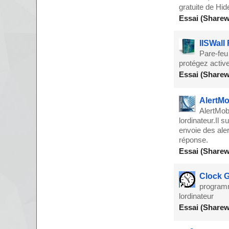
gratuite de Hi
Essai (Sharew
IISWall
Pare-feu
protégez activ
Essai (Sharew
AlertMo
AlertMobi
lordinateur.Il s
envoie des aler
réponse.
Essai (Sharew
Clock G
programm
lordinateur
Essai (Sharew