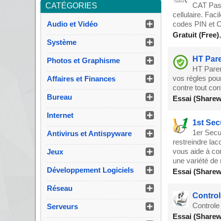
CAT Pass
CATÉGORIES
cellulaire. Fac
Audio et Vidéo
codes PIN et 
Gratuit (Free)
Système
HT Pare
Photos et Graphisme
HT Paren
vos règles pour
Affaires et Finances
contre tout con
Bureau
Essai (Sharew
Internet
1st Sec
1er Secur
Antivirus et Antispyware
restreindre lac
vous aide à co
Jeux
une variété de 
Développement Logiciels
Essai (Sharew
Réseau
Control
Controle
Serveurs
Essai (Sharew