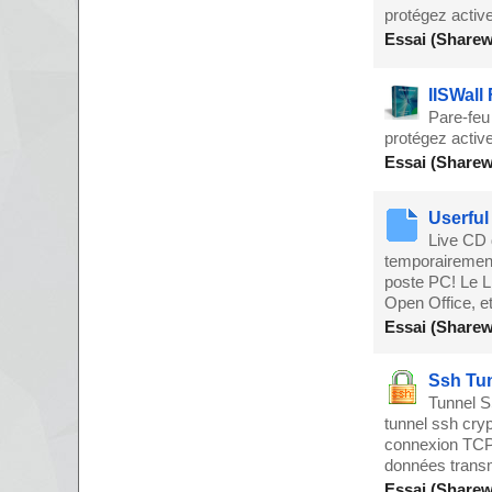
protégez activ
Essai (Sharew
IISWall
Pare-feu
protégez activ
Essai (Sharew
Userful
Live CD 
temporairement
poste PC! Le L
Open Office, et
Essai (Sharew
Ssh Tun
Tunnel SS
tunnel ssh cryp
connexion TCP
données trans
Essai (Sharew