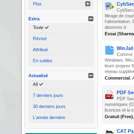
Plus
CybSec
CybSecure
filtrage de cou
Extra
l'alimentation.
abusives d
Toute
Essai (Sharew
Révisé
WinJail
Attribué
Comme la
Windows, WinJa
En soldes
leurs propres f
niveau supplém
Actualisé
Commercial
,
A
All
PDF Sec
7 derniers jours
PDF Secu
numériques (DR
30 derniers jours
licences et la 
Gratuit (Free)
L'année dernière
CAT Pa