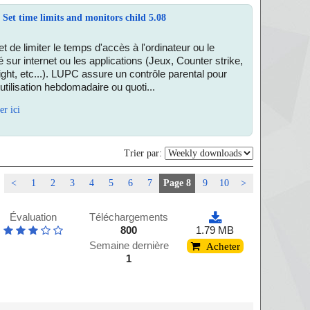
Set time limits and monitors child 5.08
de limiter le temps d'accès à l'ordinateur ou le
sur internet ou les applications (Jeux, Counter strike,
ight, etc...). LUPC assure un contrôle parental pour
'utilisation hebdomadaire ou quoti...
er ici
Trier par:
<
1
2
3
4
5
6
7
Page 8
9
10
>
Évaluation
Téléchargements
800
1.79 MB
Semaine dernière
Acheter
1