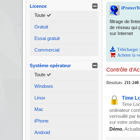
Licence
iProtectY
Toute
filtrage de lInt
Gratuit
de réseau qui p
sur Internet
Essai gratuit
Commercial
Télécharger 
Acheter la v
Système opérateur
Contrôle d'A
Toute
Résultats:
211
-
240
Windows
Linux
Time Lo
Time Loc
Mac
ordinateur cont
verrouillé par
iPhone
sur votre ordin
Démo
,
Actuali
Android