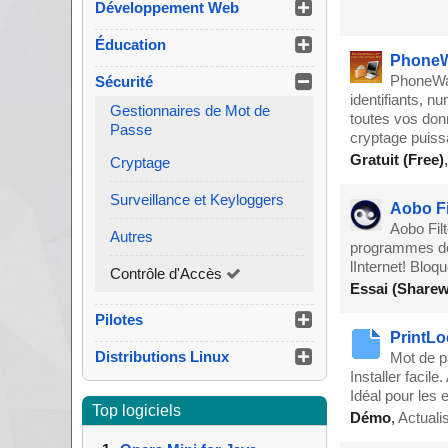
Développement Web
Éducation
PhoneWa
PhoneWal
Sécurité
identifiants, n
Gestionnaires de Mot de
toutes vos don
Passe
cryptage puiss
Gratuit (Free)
Cryptage
Surveillance et Keyloggers
Aobo Fi
Aobo Filt
Autres
programmes de f
lInternet! Bloq
Contrôle d'Accès
Essai (Sharew
Pilotes
PrintLo
Distributions Linux
Mot de p
Installer faci
Idéal pour les 
Top logiciels
Démo
,
Actuali