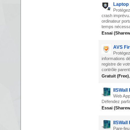
Laptop
Protégez
crash imprévu. 
ordinateur por
temps nécessai
Essai (Sharew
AVS Fir
Protégez
informations dé
registre de vot
contrôle parent
Gratuit (Free)
IISWall 
Web Appli
Défendez parfa
Essai (Sharew
IISWall
Pare-feu