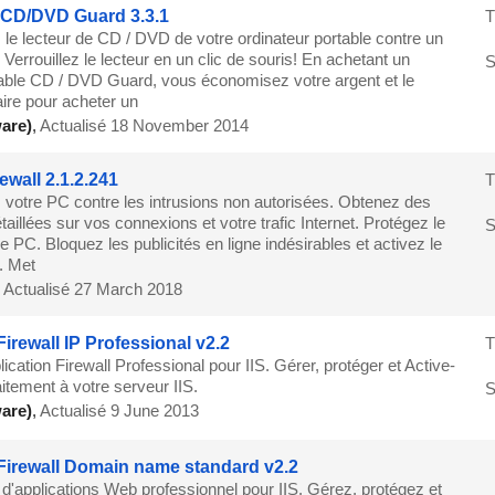
 CD/DVD Guard 3.3.1
T
 le lecteur de CD / DVD de votre ordinateur portable contre un
Verrouillez le lecteur en un clic de souris! En achetant un
S
table CD / DVD Guard, vous économisez votre argent et le
re pour acheter un
are)
,
Actualisé 18 November 2014
ewall 2.1.2.241
T
 votre PC contre les intrusions non autorisées. Obtenez des
taillées sur vos connexions et votre trafic Internet. Protégez le
S
re PC. Bloquez les publicités en ligne indésirables et activez le
. Met
,
Actualisé 27 March 2018
Firewall IP Professional v2.2
T
cation Firewall Professional pour IIS. Gérer, protéger et Active-
itement à votre serveur IIS.
S
are)
,
Actualisé 9 June 2013
 Firewall Domain name standard v2.2
 d'applications Web professionnel pour IIS. Gérez, protégez et