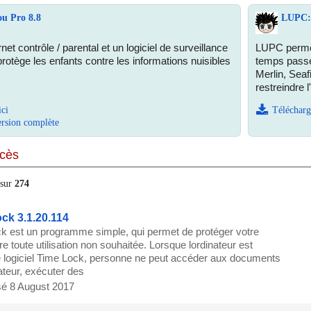
ou Pro 8.8
LUPC: 
ernet contrôle / parental et un logiciel de surveillance
LUPC permet 
rotège les enfants contre les informations nuisibles
temps passé 
Merlin, Seaf
restreindre l
ici
Télécharg
ersion complète
ccès
sur
274
ck 3.1.20.114
k est un programme simple, qui permet de protéger votre
re toute utilisation non souhaitée. Lorsque lordinateur est
 le logiciel Time Lock, personne ne peut accéder aux documents
ateur, exécuter des
sé 8 August 2017