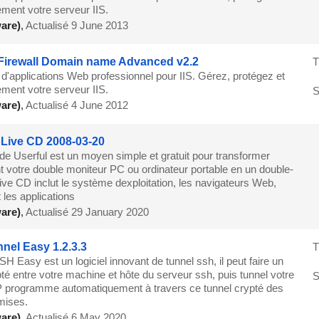
ement votre serveur IIS.
are)
,
Actualisé 9 June 2013
 Firewall Domain name Advanced v2.2
T
 d'applications Web professionnel pour IIS. Gérez, protégez et
ement votre serveur IIS.
S
are)
,
Actualisé 4 June 2012
 Live CD 2008-03-20
de Userful est un moyen simple et gratuit pour transformer
 votre double moniteur PC ou ordinateur portable en un double-
ive CD inclut le système dexploitation, les navigateurs Web,
 les applications
are)
,
Actualisé 29 January 2020
nel Easy 1.2.3.3
T
H Easy est un logiciel innovant de tunnel ssh, il peut faire un
té entre votre machine et hôte du serveur ssh, puis tunnel votre
S
 programme automatiquement à travers ce tunnel crypté des
mises.
are)
,
Actualisé 6 May 2020