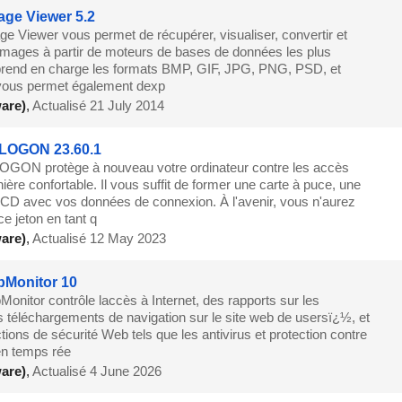
ge Viewer 5.2
e Viewer vous permet de récupérer, visualiser, convertir et
images à partir de moteurs de bases de données les plus
 prend en charge les formats BMP, GIF, JPG, PNG, PSD, et
 vous permet également dexp
are)
,
Actualisé 21 July 2014
 LOGON 23.60.1
OGON protège à nouveau votre ordinateur contre les accès
ière confortable. Il vous suffit de former une carte à puce, une
CD avec vos données de connexion. À l'avenir, vous n'aurez
e jeton en tant q
are)
,
Actualisé 12 May 2023
bMonitor 10
onitor contrôle laccès à Internet, des rapports sur les
s téléchargements de navigation sur le site web de usersï¿½, et
ctions de sécurité Web tels que les antivirus et protection contre
en temps rée
are)
,
Actualisé 4 June 2026