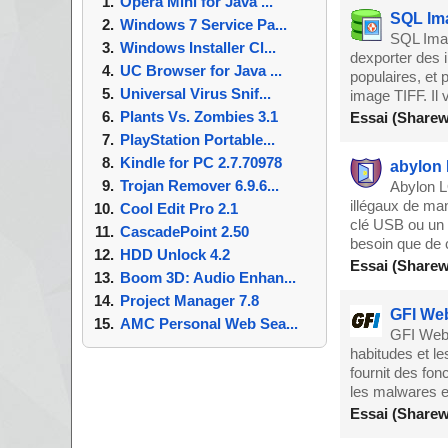
Opera Mini for Java ...
SQL Ima
Windows 7 Service Pa...
SQL Imag
Windows Installer Cl...
dexporter des 
UC Browser for Java ...
populaires, et
Universal Virus Snif...
image TIFF. Il
Plants Vs. Zombies 3.1
Essai (Sharew
PlayStation Portable...
Kindle for PC 2.7.70978
abylon
Trojan Remover 6.9.6...
Abylon L
illégaux de man
Cool Edit Pro 2.1
clé USB ou un 
CascadePoint 2.50
besoin que de c
HDD Unlock 4.2
Essai (Sharew
Boom 3D: Audio Enhan...
Project Manager 7.8
GFI We
AMC Personal Web Sea...
GFI WebM
habitudes et le
fournit des fon
les malwares 
Essai (Sharew