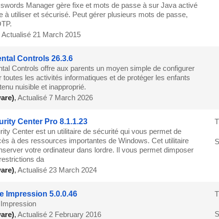
words Manager gère fixe et mots de passe à sur Java activé
ile à utiliser et sécurisé. Peut gérer plusieurs mots de passe,
OTP.
,
Actualisé 21 March 2015
ntal Controls 26.3.6
tal Controls offre aux parents un moyen simple de configurer
 toutes les activités informatiques et de protéger les enfants
tenu nuisible et inapproprié.
are)
,
Actualisé 7 March 2026
urity Center Pro 8.1.1.23
T
ity Center est un utilitaire de sécurité qui vous permet de
cès à des ressources importantes de Windows. Cet utilitaire
S
nserver votre ordinateur dans lordre. Il vous permet dimposer
restrictions da
are)
,
Actualisé 23 March 2024
e Impression 5.0.0.46
T
 Impression
S
are)
,
Actualisé 2 February 2016